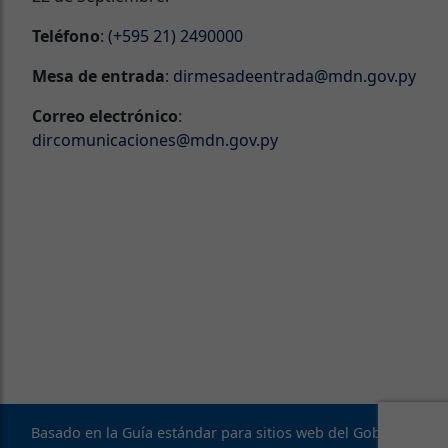
Teléfono
:
(+595 21) 2490000
Mesa de entrada
:
dirmesadeentrada@mdn.gov.py
Correo electrónico
:
dircomunicaciones@mdn.gov.py
Basado en la Guía estándar para sitios web del Gobierno