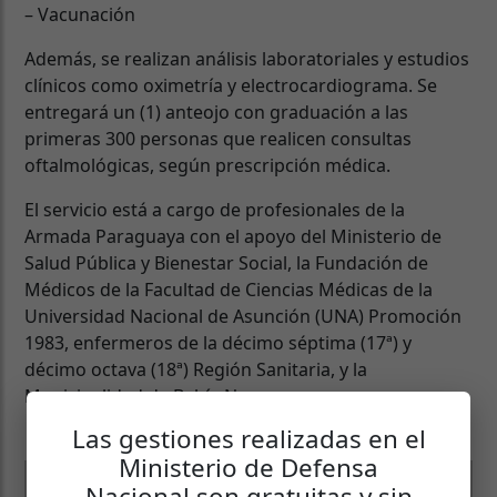
– Vacunación
Además, se realizan análisis laboratoriales y estudios
clínicos como oximetría y electrocardiograma. Se
entregará un (1) anteojo con graduación a las
primeras 300 personas que realicen consultas
oftalmológicas, según prescripción médica.
El servicio está a cargo de profesionales de la
Armada Paraguaya con el apoyo del Ministerio de
Salud Pública y Bienestar Social, la Fundación de
Médicos de la Facultad de Ciencias Médicas de la
Universidad Nacional de Asunción (UNA) Promoción
1983, enfermeros de la décimo séptima (17ª) y
décimo octava (18ª) Región Sanitaria, y la
Municipalidad de Bahía Negra.
Las gestiones realizadas en el
Ministerio de Defensa
Nacional son gratuitas y sin