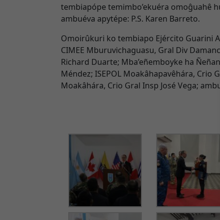
tembiapópe temimbo’ekuéra omoĝuahê h
ambuéva apytépe: P.S. Karen Barreto.
Omoirûkuri ko tembiapo Ejército Guarini 
CIMEE Mburuvichaguasu, Gral Div Damanc
Richard Duarte; Mba’eñemboyke ha Ñeñan
Méndez; ISEPOL Moakâhapavêhára, Crio Gr
Moakâhára, Crio Gral Insp José Vega; am