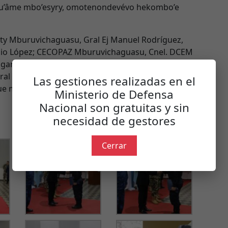
u’âme mbo’esyry, omotenondevévo hekombo’e
Aty Mburuvichaguasu, Gral Ej Manuel Rodríguez,
io López; CECOPAZ Mburuvichaguasu, Cnel. DCEM
garekoha Moakâhapavêhára, Crio Gral Dtor Omar
al Dtor Luis Goiburú; Tembiaporapekuaa
Las gestiones realizadas en el
bue moakâhára ha tapicha oñemopepirûva.
Ministerio de Defensa
Nacional son gratuitas y sin
necesidad de gestores
Cerrar