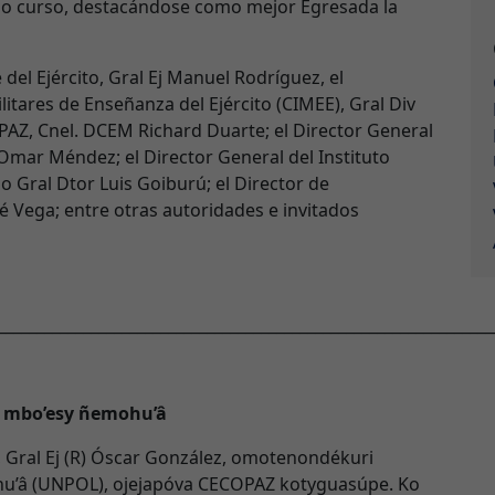
ho curso, destacándose como mejor Egresada la
el Ejército, Gral Ej Manuel Rodríguez, el
tares de Enseñanza del Ejército (CIMEE), Gral Div
Z, Cnel. DCEM Richard Duarte; el Director General
Omar Méndez; el Director General del Instituto
io Gral Dtor Luis Goiburú; el Director de
osé Vega; entre otras autoridades e invitados
________________________________________________________________
mbo’esy ñemohu’â
Gral Ej (R) Óscar González, omotenondékuri
u’â (UNPOL), ojejapóva CECOPAZ kotyguasúpe. Ko