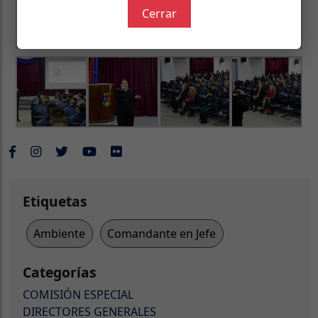
Cerrar
Etiquetas
Ambiente
Comandante en Jefe
Categorías
COMISIÓN ESPECIAL
DIRECTORES GENERALES