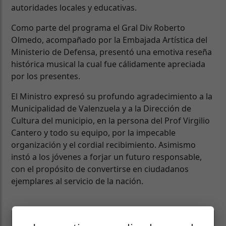
autoridades locales y educativas.
Como parte del programa el Gral Div Roberto
Olmedo, acompañado por la Embajada Artística del
Ministerio de Defensa, presentó una emotiva reseña
histórica musical la cual fue cálidamente apreciada
por los presentes.
El Ministro expresó su profundo agradecimiento a la
Municipalidad de Valenzuela y a la Dirección de
Cultura del municipio, en la persona del Prof Virgilio
Cantero y todo su equipo, por la impecable
organización y el cordial recibimiento. Asimismo
instó a los jóvenes a forjar un futuro responsable,
con el propósito de convertirse en ciudadanos
ejemplares al servicio de la nación.