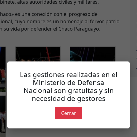
nete, altas autoridades civiles y militares.
Chaco» es una conexión con el progreso de
cional, cuyo nombre es un homenaje al fervor patrio
on su vida por defender el Chaco Paraguayo.
Las gestiones realizadas en el
Ministerio de Defensa
Nacional son gratuitas y sin
necesidad de gestores
Cerrar